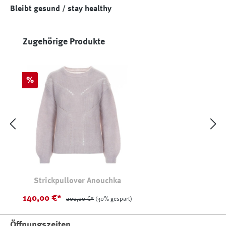
Bleibt gesund / stay healthy
Produktgalerie überspringen
Zugehörige Produkte
Rabatt
%
Strickpullover Anouchka
140,00 €*
200,00 €*
(30% gespart)
Öffnungszeiten