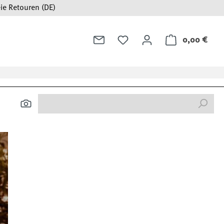
ie Retouren (DE)
0,00 €
Ware