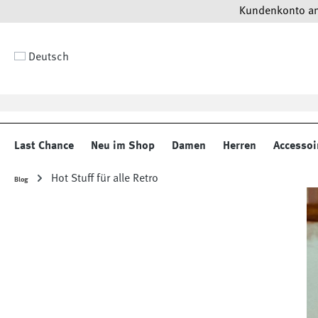
Kundenkonto anl
 Hauptinhalt springen
Zur Suche springen
Zur Hauptnavigation springen
Deutsch
Last Chance
Neu im Shop
Damen
Herren
Accessoi
Hot Stuff für alle Retro
Blog