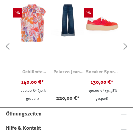
Rabatt
Rabatt
%
%
Geblümte
Palazzo Jeans
Sneaker Sporty
Baumwollbluse
611 Debbie
Platform Red
140,00 €*
130,00 €*
Ärmellos
DMB
200,00 €*
(30%
190,00 €*
(31.58%
220,00 €*
gespart)
gespart)
Öffnungszeiten
Hilfe & Kontakt