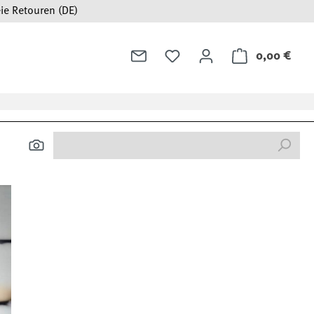
ie Retouren (DE)
0,00 €
Ware