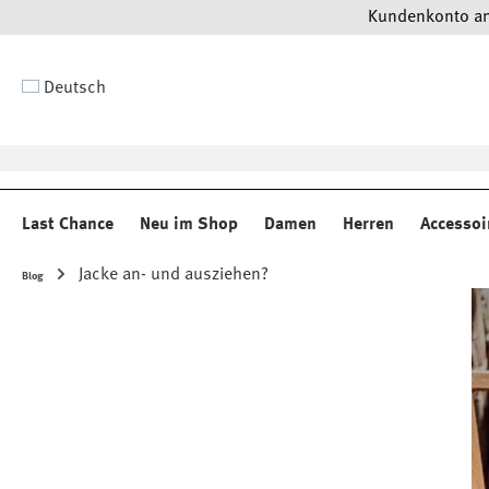
Kundenkonto anl
 Hauptinhalt springen
Zur Suche springen
Zur Hauptnavigation springen
Deutsch
Last Chance
Neu im Shop
Damen
Herren
Accessoi
Jacke an- und ausziehen?
Blog