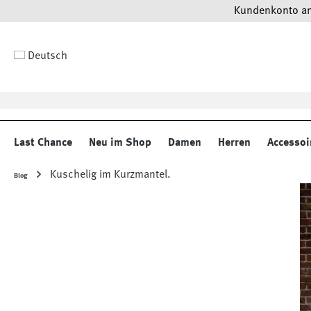
Kundenkonto anl
 Hauptinhalt springen
Zur Suche springen
Zur Hauptnavigation springen
Deutsch
Last Chance
Neu im Shop
Damen
Herren
Accessoi
Kuschelig im Kurzmantel.
Blog