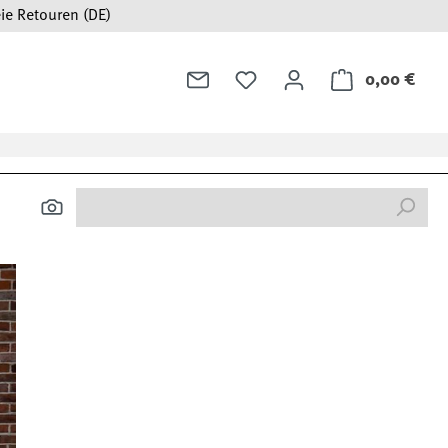
ie Retouren (DE)
0,00 €
Ware