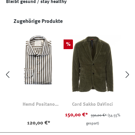
Bleibt gesund / stay healthy
Produktgalerie überspringen
Zugehörige Produkte
Rabatt
%
Hemd Positano
Cord Sakko DaVinci
Gestreift
150,00 €*
330,00 €*
(54.55%
120,00 €*
gespart)