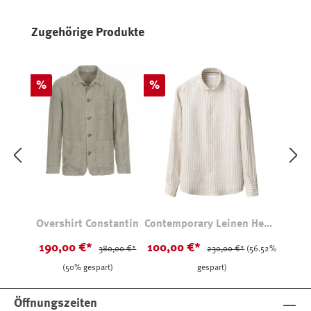
Produktgalerie überspringen
Zugehörige Produkte
Rabatt
Rabatt
%
%
Overshirt Constantin
Contemporary Leinen Hemd
Gestreift
190,00 €*
100,00 €*
380,00 €*
230,00 €*
(56.52%
(50% gespart)
gespart)
Öffnungszeiten