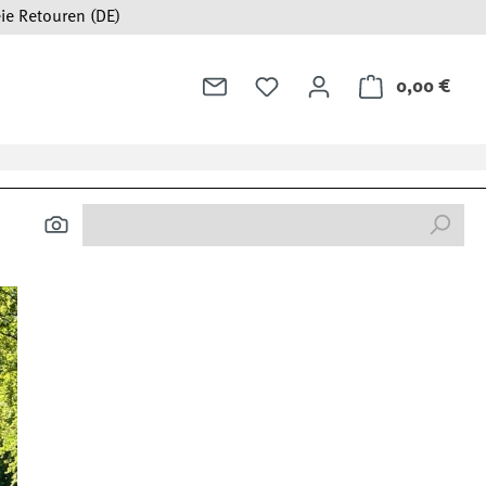
ie Retouren (DE)
0,00 €
Ware