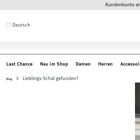
Kundenkonto anl
 Hauptinhalt springen
Zur Suche springen
Zur Hauptnavigation springen
Deutsch
Last Chance
Neu im Shop
Damen
Herren
Accessoi
Lieblings-Schal gefunden?
Blog