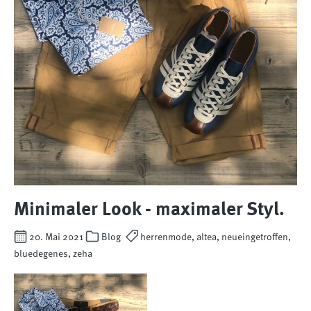
Minimaler Look - maximaler Styl.
20. Mai 2021
Blog
herrenmode, altea, neueingetroffen,
bluedegenes, zeha