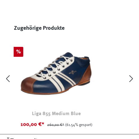
Produktgalerie überspringen
Zugehörige Produkte
Rabatt
%
Liga 855 Medium Blue
100,00 €*
260,00 €*
(61.54% gespart)