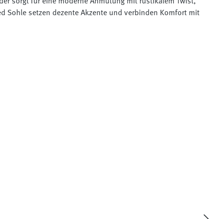
der sorgt für eine moderne Anmutung mit rustikalem Twist,
 Tred Sohle setzen dezente Akzente und verbinden Komfort mit