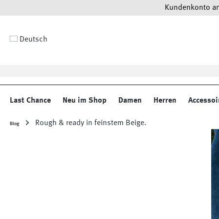
Kundenkonto anl
 Hauptinhalt springen
Zur Suche springen
Zur Hauptnavigation springen
Deutsch
Last Chance
Neu im Shop
Damen
Herren
Accessoi
Rough & ready in feinstem Beige.
Blog