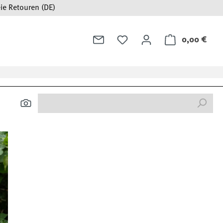
ie Retouren (DE)
0,00 €
Ware