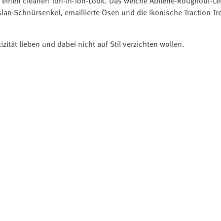
in einen cleanen Ton-in-Ton-Look. Das weiche Abilene-Roughout-Le
Taslan-Schnürsenkel, emaillierte Ösen und die ikonische Traction
izität lieben und dabei nicht auf Stil verzichten wollen.