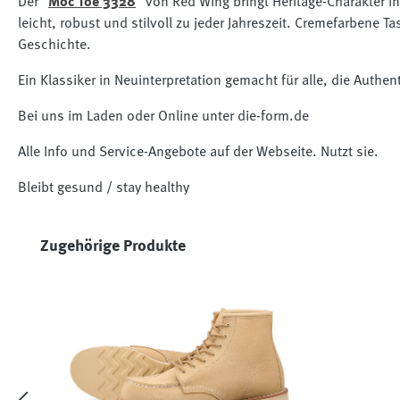
Der "
Moc Toe 3328
" von Red Wing bringt Heritage-Charakter 
leicht, robust und stilvoll zu jeder Jahreszeit. Cremefarbene 
Geschichte.
Ein Klassiker in Neuinterpretation gemacht für alle, die Authent
Bei uns im Laden oder Online unter die-form.de
Alle Info und Service-Angebote auf der Webseite. Nutzt sie.
Bleibt gesund / stay healthy
Produktgalerie überspringen
Zugehörige Produkte