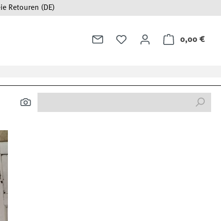
ie Retouren (DE)
0,00 €
Ware