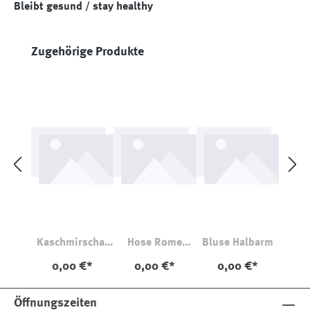
Bleibt gesund / stay healthy
Produktgalerie überspringen
Zugehörige Produkte
Kaschmirschal
Hose Rome
Bluse Halbarm
Black
Black
0,00 €*
0,00 €*
0,00 €*
Öffnungszeiten