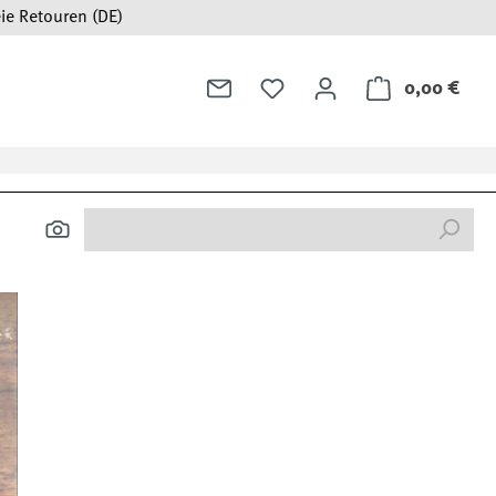
ie Retouren (DE)
0,00 €
Ware