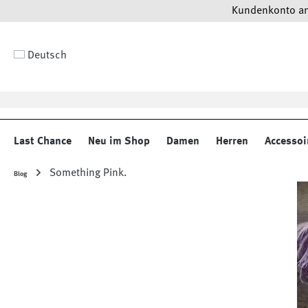
Kundenkonto anl
 Hauptinhalt springen
Zur Suche springen
Zur Hauptnavigation springen
Deutsch
Last Chance
Neu im Shop
Damen
Herren
Accessoi
Something Pink.
Blog