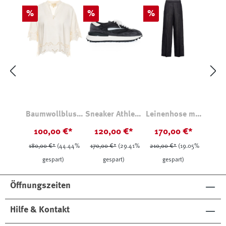
Rabatt
Rabatt
Rabatt
%
%
%
Baumwollbluse
Sneaker Athleta
Leinenhose mit
Ecru
Nylon Black
Bügelfalte
100,00 €*
120,00 €*
170,00 €*
180,00 €*
(44.44%
170,00 €*
(29.41%
210,00 €*
(19.05%
gespart)
gespart)
gespart)
Öffnungszeiten
Hilfe & Kontakt