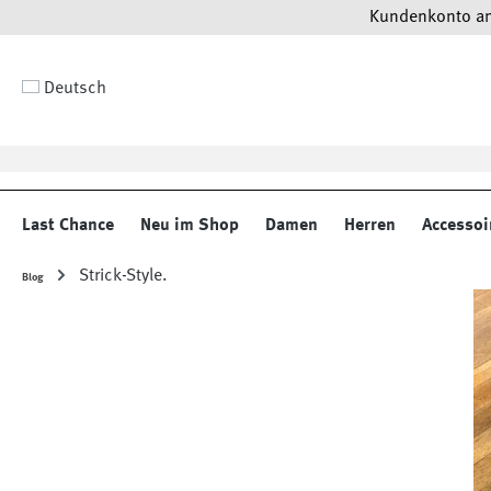
Kundenkonto anl
 Hauptinhalt springen
Zur Suche springen
Zur Hauptnavigation springen
Deutsch
Last Chance
Neu im Shop
Damen
Herren
Accessoi
Strick-Style.
Blog