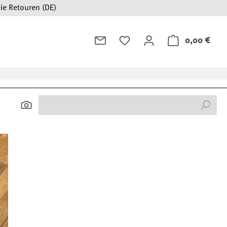
ie Retouren (DE)
0,00 €
Ware