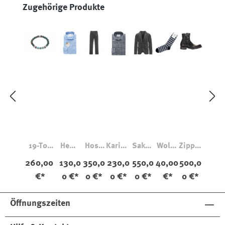
Produktgalerie überspringen
Zugehörige Produkte
19-T06
Hemd
Hose
Kariert
Sakko
Wolls
Zipper
Granat
Posita
Tra21v
es
Jos32
ocken
Boot
260,00
130,0
350,0
230,0
550,0
40,00
500,0
no
el
Flanell
ef
mit
50268
€*
0 €*
0 €*
0 €*
0 €*
€*
0 €*
Fischg
Cord
hemd
Cord
Streif
Nero
rat
Lagun
Slim
Lagun
en
a
Fit
a
Öffnungszeiten