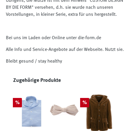
Übrigens, die Mütze ist mit dem Hinweis "CUSTOM DESIGN
BY DIE FORM" versehen, d.h. sie wurde nach unseren
Vorstellungen, in kleiner Serie, extra für uns hergestellt.
Bei uns im Laden oder Online unter die-form.de
Alle Info und Service-Angebote auf der Webseite. Nutzt sie.
Bleibt gesund / stay healthy
Produktgalerie überspringen
Zugehörige Produkte
Rabatt
Rabatt
%
%