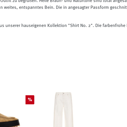
utfit zu begrüßen. Helle Braun- und Naturtöne sind total angesa
n weites, entspanntes Bein. Die in angesagter Passform geschnit
 unserer hauseigenen Kollektion "Shirt No. 2". Die farbenfrohe Bl
Rabatt
%