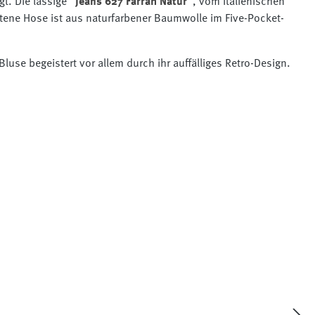
gt. Die lässige
"Jeans 627 Farrah Natur"
, vom italienischen
tene Hose ist aus naturfarbener Baumwolle im Five-Pocket-
use begeistert vor allem durch ihr auffälliges Retro-Design.