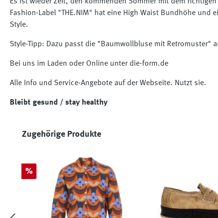
Es ist wieder Zeit, den kommenden Sommer mit dem richtigen O
Fashion-Label "THE.NIM" hat eine High Waist Bundhöhe und ei
Style.
Style-Tipp: Dazu passt die "Baumwollbluse mit Retromuster" aus
Bei uns im Laden oder Online unter die-form.de
Alle Info und Service-Angebote auf der Webseite. Nutzt sie.
Bleibt gesund / stay healthy
Produktgalerie überspringen
Zugehörige Produkte
Rabatt
%