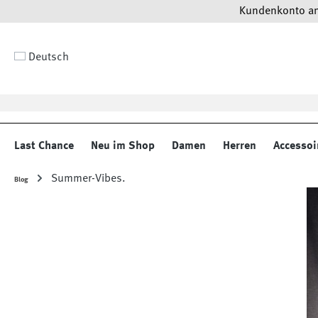
Kundenkonto anl
 Hauptinhalt springen
Zur Suche springen
Zur Hauptnavigation springen
Deutsch
Last Chance
Neu im Shop
Damen
Herren
Accessoi
Summer-Vibes.
Blog