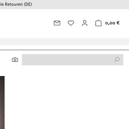
ie Retouren (DE)
0,00 €
Ware