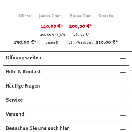
Gürtel
Jeans Cheryl
Bluse Dear
Sneaker
34524
633 Tomboy
Braun
Beige
140,00 €*
200,00 €*
EKR Ecru
Geblümt
200,00 €*
(30%
280,00 €*
130,00 €*
210,00 €*
gespart)
(28.57% gespart)
Öffnungszeiten
Hilfe & Kontakt
Häufige Fragen
Service
Versand
Besuchen Sie uns auch hier