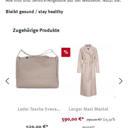
Alle Info und Service-Angebote auf der Webseite. Nutzt sie.
Bleibt gesund / stay healthy
Produktgalerie überspringen
Zugehörige Produkte
Rabatt
%
Leder Tasche Sveva
Langer Maxi Mantel
Large Soft
590,00 €*
790,00 €*
(25.32%
520,00 €*
gespart)