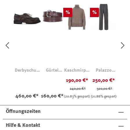
Rabatt
Rabatt
%
%
Derbyschuh
Gürtel
Kaschmirpul
Palazzo
2476 aus
36698
lover
Hose Arthur
190,00 €*
250,00 €*
Veloursleder
Mareine
240,00 €*
320,00 €*
460,00 €*
160,00 €*
(20.83% gespart)
(21.88% gespart)
Öffnungszeiten
Hilfe & Kontakt