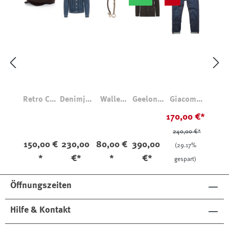
Retro Cap
Denimjac
Wallet
Geelong
Giacomo
Kaschmir
ke Type 3
Chain
Strickjac
Dark Horse
170,00 €*
Braun
Rodeo
ke
Jeans
240,00 €*
Lomond
150,00 €
230,00
80,00 €
390,00
(29.17%
*
€*
*
€*
gespart)
Öffnungszeiten
Hilfe & Kontakt