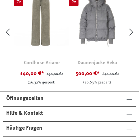
Rabatt
Rabatt
%
%
Cordhose Ariane
Daunenjacke Heka
140,00 €*
500,00 €*
190,00 €*
630,00 €*
(26.32% gespart)
(20.63% gespart)
Öffnungszeiten
Hilfe & Kontakt
Häufige Fragen