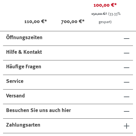
Contemporary Cap
mit Kapuze
Flanell Ombré-
100,00 €*
Melange Blau
Plaids
150,00 €*
(33.33%
110,00 €*
700,00 €*
gespart)
Öffnungszeiten
Hilfe & Kontakt
Häufige Fragen
Service
Versand
Besuchen Sie uns auch hier
Zahlungsarten