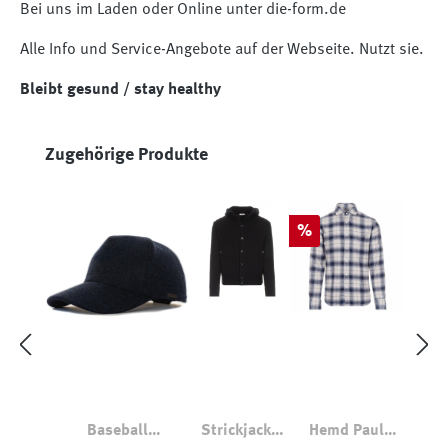
Bei uns im Laden oder Online unter die-form.de
Alle Info und Service-Angebote auf der Webseite. Nutzt sie.
Bleibt gesund / stay healthy
Produktgalerie überspringen
Zugehörige Produkte
Rabatt
%
Baseball
Strickjacke
Hemd Paul