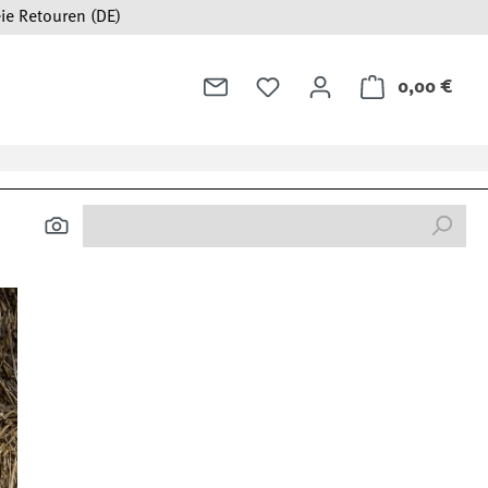
ie Retouren (DE)
0,00 €
Ware