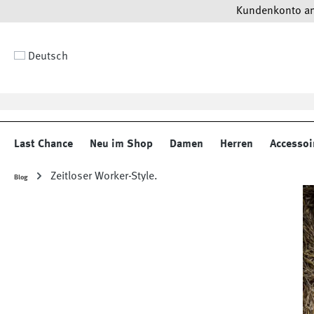
Kundenkonto anl
 Hauptinhalt springen
Zur Suche springen
Zur Hauptnavigation springen
Deutsch
Last Chance
Neu im Shop
Damen
Herren
Accessoi
Zeitloser Worker-Style.
Blog