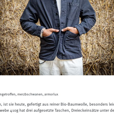
ngetroffen, merzbschwanen, armorlux
, ist sie heute, gefertigt aus reiner Bio-Baumwolle, besonders l
webe 410g hat drei aufgesetzte Taschen, Dreieckeinsätze unter 