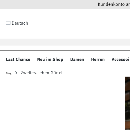
Kundenkonto anl
 Hauptinhalt springen
Zur Suche springen
Zur Hauptnavigation springen
Deutsch
Last Chance
Neu im Shop
Damen
Herren
Accessoi
Zweites-Leben Gürtel.
Blog