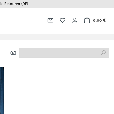
ie Retouren (DE)
0,00 €
Ware