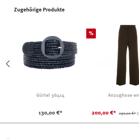
Produktgalerie überspringen
Zugehörige Produkte
Rabatt
%
Gürtel 36414
Anzughose w
130,00 €*
200,00 €*
290,00 €*
(