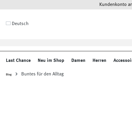
Kundenkonto anl
 Hauptinhalt springen
Zur Suche springen
Zur Hauptnavigation springen
Deutsch
Last Chance
Neu im Shop
Damen
Herren
Accessoi
Buntes für den Alltag
Blog