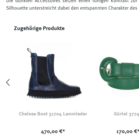
Die dunklen Accessoires setzen einen ruhigen Kontrast zur 
Silhouette unterstreicht dabei den entspannten Charakter des
Produktgalerie überspringen
Zugehörige Produkte
Chelsea Boot 51704 Lammleder
Gürtel 377
470,00 €*
170,00 €