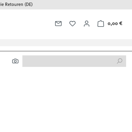
ie Retouren (DE)
0,00 €
Ware