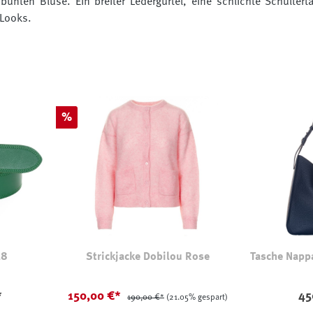
bunten Bluse. Ein breiter Ledergürtel, eine schlichte Schulte
 Looks.
Rabatt
%
48
Strickjacke Dobilou Rose
Tasche Napp
*
150,00 €*
45
190,00 €*
(21.05% gespart)