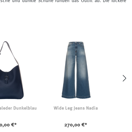
rtasche und dunkle Schuhe runden das Outfit ab. Die lockere
aleder Dunkelblau
Wide Leg Jeans Nadia
0,00 €*
270,00 €*