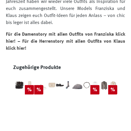
Jahreszeit haben wir wieder viele Outfits als Inspiration für
euch zusammengestellt. Unsere Models Franziska und
Klaus zeigen euch Outfit-Ideen für jeden Anlass – von
chic
bis leger ist alles dabei.
Für die Damenstory mit allen Outfits von Franziska klick
hier!
–
Für die Herrenstory mit allen Outfits von Klaus
klick hier!
Produktgalerie überspringen
Zugehörige Produkte
Rabatt
Rabatt
Rabatt
Rabatt
%
%
%
%