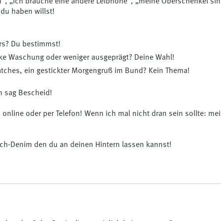
n“, „Ich brauche eine andere Leibhöhe“, „meine Oberschenkel sind
 du haben willst!
ers? Du bestimmst!
arke Waschung oder weniger ausgeprägt? Deine Wahl!
Patches, ein gestickter Morgengruß im Bund? Kein Thema!
n sag Bescheid!
n, online oder per Telefon! Wenn ich mal nicht dran sein sollte:
etch-Denim den du an deinen Hintern lassen kannst!