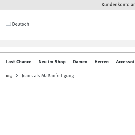
Kundenkonto anl
 Hauptinhalt springen
Zur Suche springen
Zur Hauptnavigation springen
Deutsch
Last Chance
Neu im Shop
Damen
Herren
Accessoi
Jeans als Maßanfertigung
Blog