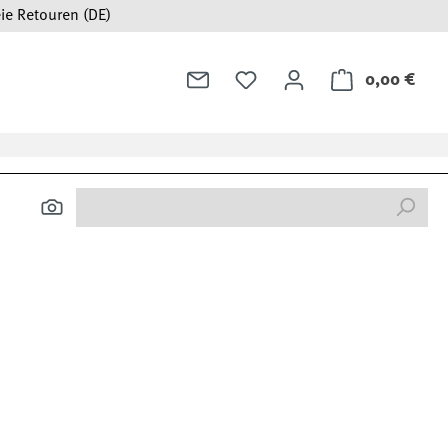
ie Retouren (DE)
0,00 €
Ware