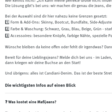
Wer kennts nicht? „Ich kann meine perfekte Größe nicht finde
Die Lösung gibt’s bei uns: wir machen dir genau die Jeans, die
Bei der Auswahl sind dir hier nahezu keine Grenzen gesetzt:
1️⃣ Form & Add-Ons: Skinny, Bootcut, Bundfalte, Side-Adjust
2️⃣ Farbe & Waschung: Schwarz, Grau, Blau, Beige, Grün - st
3️⃣ Accessoires: besondere Knöpfe, farbige Nähte, spezielle 
Wünsche bleiben da keine offen oder fehlt dir irgendwas? Dan
Bereit für deine Lieblingsjeans? Melde dich bei uns - im Lade
dann kriegen wir deine Buchse an den Start!
Und übrigens: alles ist Candiani-Denim. Das ist der beste Str
Die wichtigsten Infos auf einen Blick
❓ Was kostet eine Maßjeans?