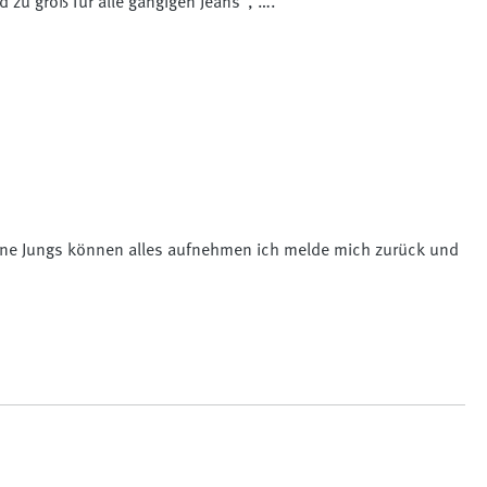
 zu groß für alle gängigen Jeans“, ….
 meine Jungs können alles aufnehmen ich melde mich zurück und