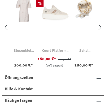
Rabatt
%
Blusenkleid
Court Platform
Schal
Vicky Viskose-
Sneaker Beige mit
Kaschmir-
160,00 €*
200,00 €*
Leinen
Glitzerdetail
Seide Oround
260,00 €*
380,00 €*
(20% gespart)
Öffnungszeiten
Hilfe & Kontakt
Häufige Fragen