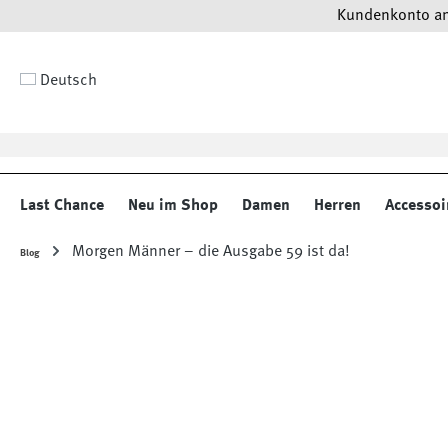
Kundenkonto anl
 Hauptinhalt springen
Zur Suche springen
Zur Hauptnavigation springen
Deutsch
Last Chance
Neu im Shop
Damen
Herren
Accessoi
Morgen Männer – die Ausgabe 59 ist da!
Blog