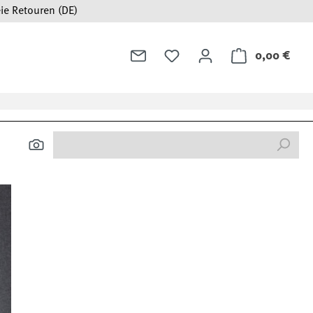
ie Retouren (DE)
0,00 €
Ware