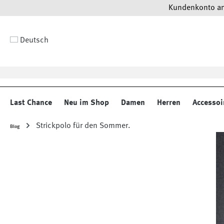
Kundenkonto anl
 Hauptinhalt springen
Zur Suche springen
Zur Hauptnavigation springen
Deutsch
Last Chance
Neu im Shop
Damen
Herren
Accessoi
Strickpolo für den Sommer.
Blog