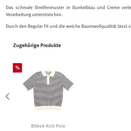
Das schmale Streifenmuster in Dunkelblau und Creme verl
Verarbeitung unterstreichen.
Durch den Regular Fit und die weiche Baumwollqualität lässt si
Produktgalerie überspringen
Zugehörige Produkte
Rabatt
%
BGbob Knit Polo