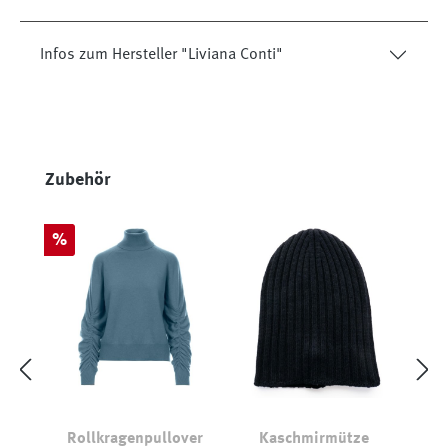
Infos zum Hersteller "Liviana Conti"
Produktgalerie überspringen
Zubehör
Rabatt
%
Rollkragenpullover
Kaschmirmütze