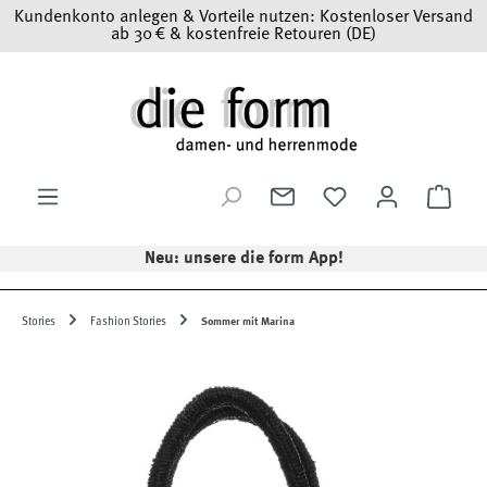
Kundenkonto anlegen & Vorteile nutzen: Kostenloser Versand
Zum Hauptinhalt springen
ab 30 € & kostenfreie Retouren (DE)
Ware
Neu: unsere die form App!
Stories
Fashion Stories
Sommer mit Marina
Bildergalerie überspringen