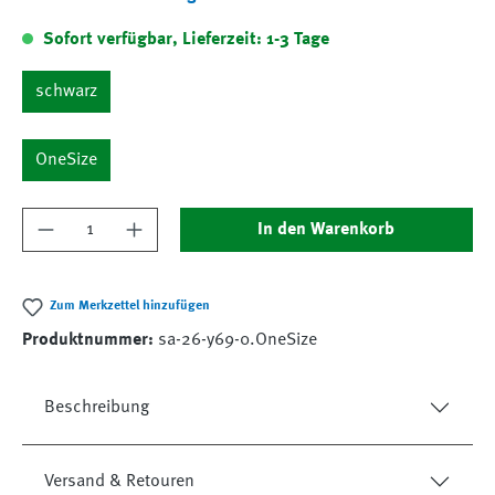
Sofort verfügbar, Lieferzeit: 1-3 Tage
schwarz
OneSize
Produkt Anzahl: Gib den gewünschten Wert ein
In den Warenkorb
Zum Merkzettel hinzufügen
Produktnummer:
sa-26-y69-0.OneSize
Beschreibung
Versand & Retouren