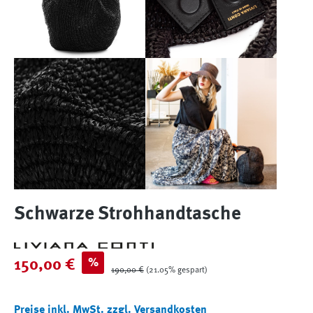
Schwarze Strohhandtasche
Verkaufspreis:
%
150,00 €
Regulärer Preis:
190,00 €
(21.05% gespart)
Preise inkl. MwSt. zzgl. Versandkosten