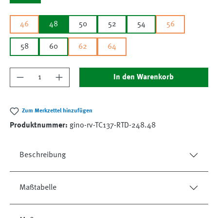
46
48
50
52
54
56
58
60
62
64
Produkt Anzahl: Gib den gewünschten Wert ein
In den Warenkorb
Zum Merkzettel hinzufügen
Produktnummer:
gino-rv-TC137-RTD-248.48
Beschreibung
Maßtabelle