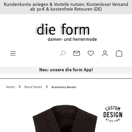
Kundenkonto anlegen & Vorteile nutzen: Kostenloser Versand
Zum Hauptinhalt springen
ab 30 € & kostenfreie Retouren (DE)
Ware
Neu: unsere die form App!
Stories
Brand Stories
Brandstory Borelio
Bildergalerie überspringen