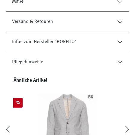
Maße
Versand & Retouren
Infos zum Hersteller "BORELIO"
Pflegehinweise
Produktgalerie überspringen
Ähnliche Artikel
Rabatt
%