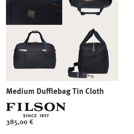
Medium Dufflebag Tin Cloth
Regulärer Preis:
385,00 €