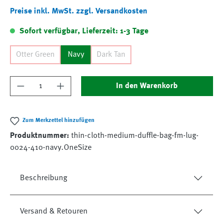
Preise inkl. MwSt. zzgl. Versandkosten
Sofort verfügbar, Lieferzeit: 1-3 Tage
Otter Green
Navy
Dark Tan
Produkt Anzahl: Gib den gewünschten Wert ein
In den Warenkorb
Zum Merkzettel hinzufügen
Produktnummer:
thin-cloth-medium-duffle-bag-fm-lug-
0024-410-navy.OneSize
Beschreibung
Versand & Retouren