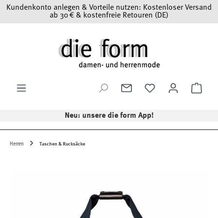
Kundenkonto anlegen & Vorteile nutzen: Kostenloser Versand
Zum Hauptinhalt springen
ab 30 € & kostenfreie Retouren (DE)
Ware
Neu: unsere die form App!
Herren
Taschen & Rucksäcke
Bildergalerie überspringen