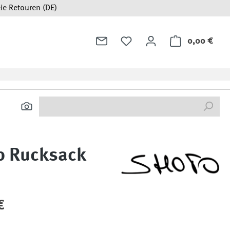
ie Retouren (DE)
0,00 €
Ware
p Rucksack
:
€