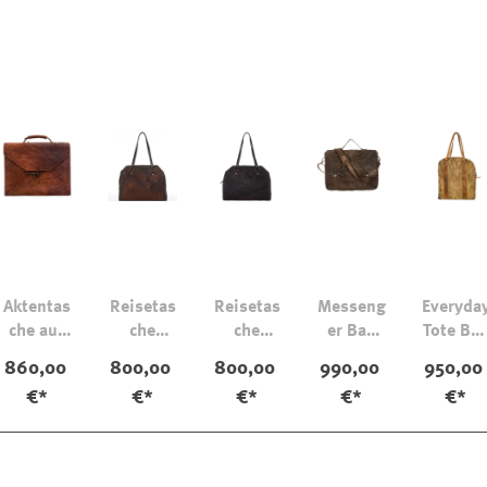
Aktentas
Reisetas
Reisetas
Messeng
Everyda
che aus
che
che
er Bag
Tote Ba
Pferdele
Olivia
Olivia
Cartero
Praga
860,00
800,00
800,00
990,00
950,0
der
Velours
€*
€*
€*
€*
€*
Mittelbra
eder
un