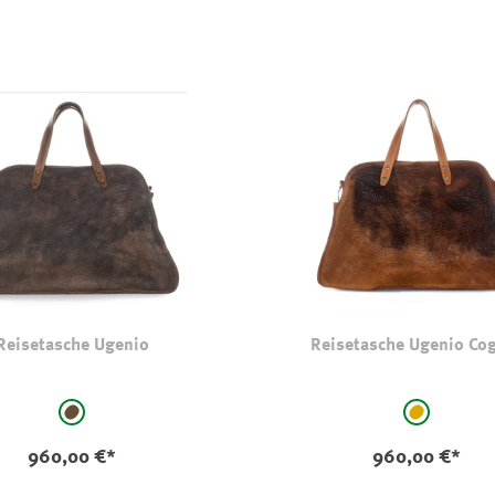
Reisetasche Ugenio
Reisetasche Ugenio Co
uswählen
auswählen
Farbe
braun
hellbraun
960,00 €*
960,00 €*