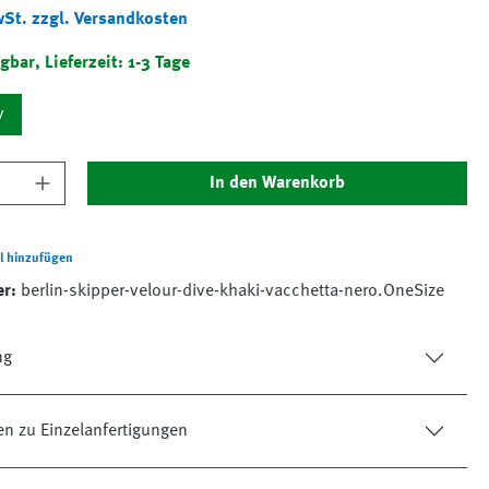
wSt. zzgl. Versandkosten
gbar, Lieferzeit: 1-3 Tage
v
nzahl: Gib den gewünschten Wert ein oder 
In den Warenkorb
l hinzufügen
er:
berlin-skipper-velour-dive-khaki-vacchetta-nero.OneSize
ng
en zu Einzelanfertigungen