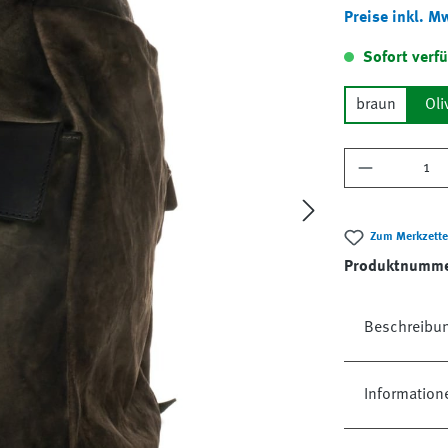
Preise inkl. M
Sofort verfü
braun
Oli
Produkt A
Zum Merkzette
Produktnumm
Beschreibu
Information