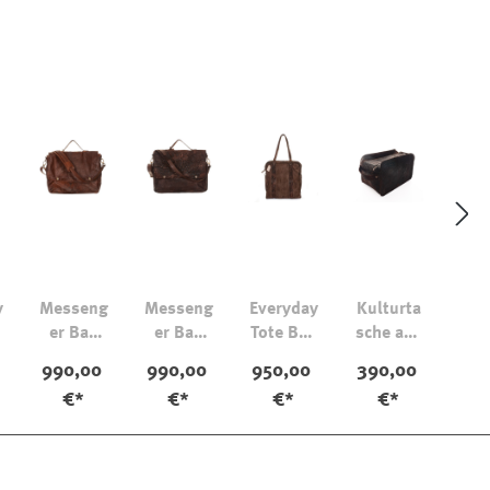
y
Messeng
Messeng
Everyday
Kulturta
g
er Bag
er Bag
Tote Bag
sche aus
Work
Cartero
Praga
Pferdele
0
990,00
990,00
950,00
390,00
l
Veloursl
der
€*
€*
€*
€*
eder