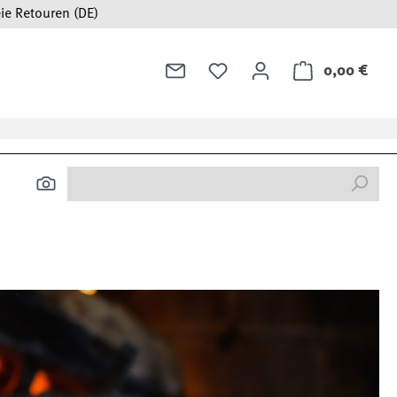
ie Retouren (DE)
0,00 €
Ware