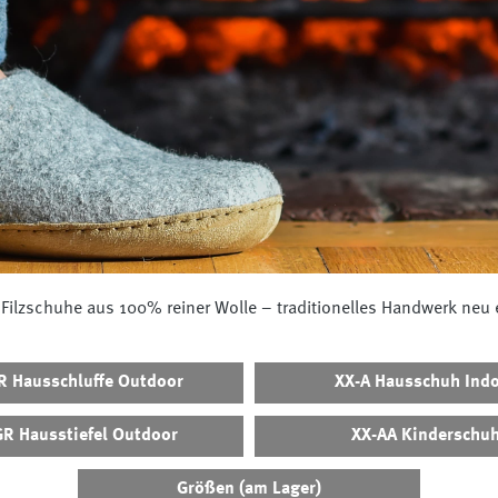
 Filzschuhe aus 100% reiner Wolle – traditionelles Handwerk neu 
R Hausschluffe Outdoor
XX-A Hausschuh Ind
GR Hausstiefel Outdoor
XX-AA Kinderschu
Größen (am Lager)