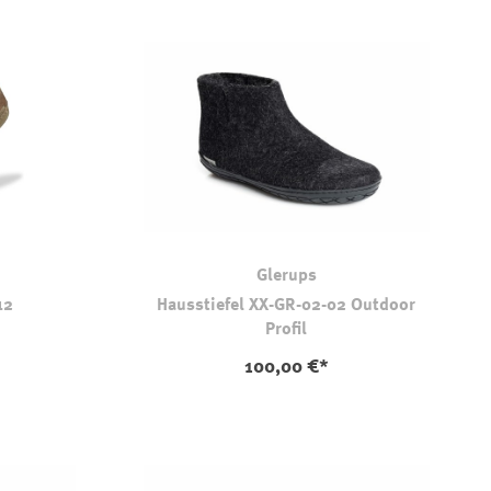
Glerups
12
Hausstiefel XX-GR-02-02 Outdoor
Profil
100,00 €*