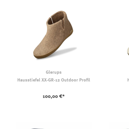
Glerups
Hausstiefel XX-GR-12 Outdoor Profil
100,00 €*