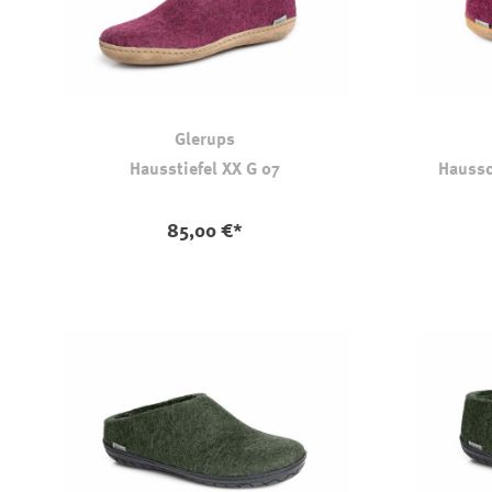
Glerups
Hausstiefel XX G 07
Haussc
85,00 €*