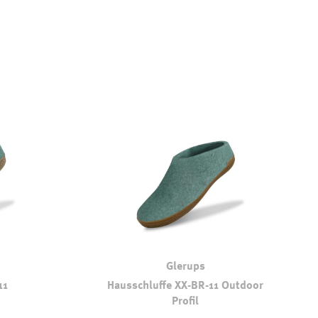
Glerups
11
Hausschluffe XX-BR-11 Outdoor
Profil