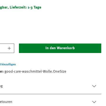
gbar, Lieferzeit: 1-3 Tage
nzahl: Gib den gewünschten Wert ein oder 
In den Warenkorb
l hinzufügen
er:
good-care-waschmittel-Wolle.OneSize
ng
etouren