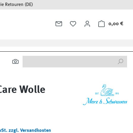
ie Retouren (DE)
0,00 €
Ware
are Wolle
:
wSt. zzgl. Versandkosten