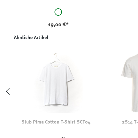
auswählen
Farbe
weiß
19,00 €*
Produktgalerie überspringen
Ähnliche Artikel
Slub Pima Cotton T-Shirt SCT04
2S14 T