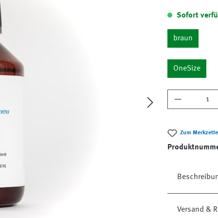
Sofort verfü
braun
OneSize
Produkt A
Zum Merkzette
Produktnumm
Beschreibu
Versand & R