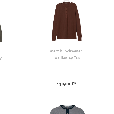
n
Merz b. Schwanen
y
102 Henley Tan
130,00 €*