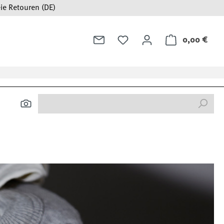
ie Retouren (DE)
0,00 €
Ware