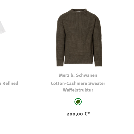
n
Merz b. Schwanen
 Refined
Cotton-Cashmere Sweater
Waffelstruktur
auswählen
Farbe
dkl oliv-kaki
200,00 €*