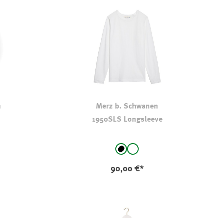
n
Merz b. Schwanen
1950SLS Longsleeve
auswählen
Farbe
schwarz
weiß
90,00 €*