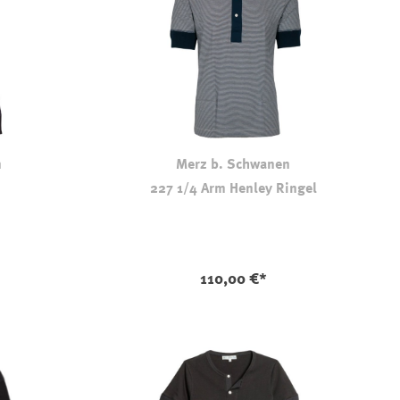
n
Merz b. Schwanen
227 1/4 Arm Henley Ringel
oal
eiß
urzeit nicht verfügbar.)
on ist zurzeit nicht verfügbar.)
 Option ist zurzeit nicht verfügbar.)
110,00 €*