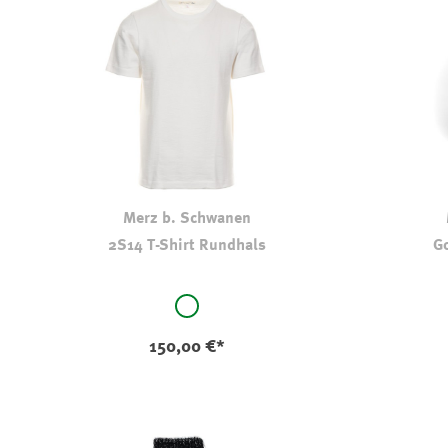
Merz b. Schwanen
2S14 T-Shirt Rundhals
G
auswählen
Farbe
Farbe
weiß
150,00 €*