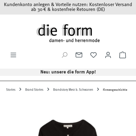
Kundenkonto anlegen & Vorteile nutzen: Kostenloser Versand
Zum Hauptinhalt springen
ab 30 € & kostenfreie Retouren (DE)
Ware
Neu: unsere die form App!
Stories
Brand Stories
Brandstory Merz b. Schwanen
Firmengeschichte
Bildergalerie überspringen