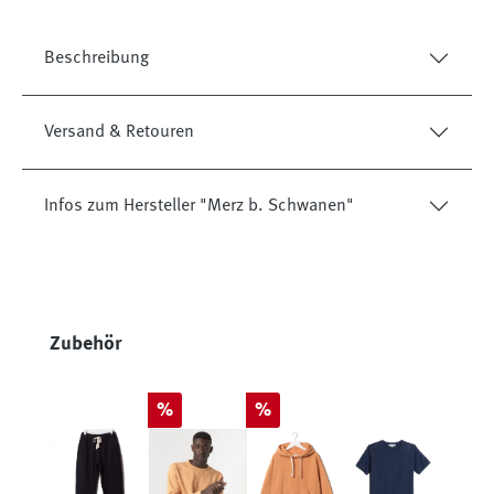
Beschreibung
Versand & Retouren
Infos zum Hersteller "Merz b. Schwanen"
Produktgalerie überspringen
Zubehör
Rabatt
Rabatt
%
%