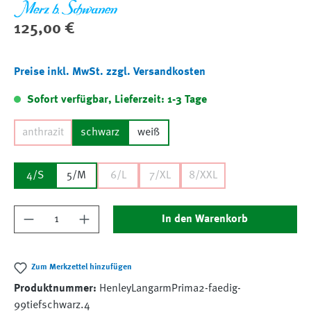
Regulärer Preis:
125,00 €
Preise inkl. MwSt. zzgl. Versandkosten
Sofort verfügbar, Lieferzeit: 1-3 Tage
anthrazit
schwarz
weiß
4/S
5/M
6/L
7/XL
8/XXL
Produkt Anzahl: Gib den gewünschten Wert ein
In den Warenkorb
Zum Merkzettel hinzufügen
Produktnummer:
HenleyLangarmPrima2-faedig-
99tiefschwarz.4