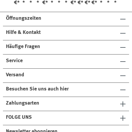
€*
*
*
*
€*
*
*
*
€*
€*
€*
€*
*
*
*
Co
an
Le
tur
Gi
ndi
er
at
ml
Öffnungszeiten
tio
Kit
he
et
ner
98
r
Hilfe & Kontakt
01
Ca
4
re
Kit
Häufige Fragen
Service
Versand
Besuchen Sie uns auch hier
Zahlungsarten
FOLGE UNS
Newsletter abonnieren