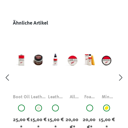
Produktgalerie überspringen
Ähnliche Artikel
Boot Oil
Leather
Leather
All
Foam
Mink
Cream
Protect
Natural
Leather
Oil
auswählen
auswählen
auswählen
auswählen
ausw
Farbe
Farbe
Farbe
Farbe
Farbe
or
Leather
Cleaner
original
natur
original
original
gelb
Conditi
25,00 €
15,00 €
15,00 €
20,00
20,00
15,00 €
oner
*
*
*
€*
€*
*