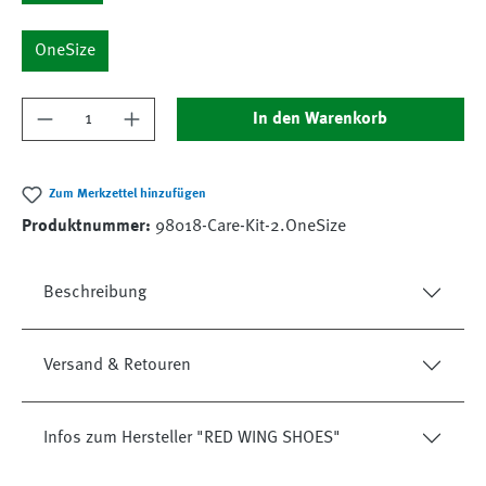
OneSize
Produkt Anzahl: Gib den gewünschten Wert ein
In den Warenkorb
Zum Merkzettel hinzufügen
Produktnummer:
98018-Care-Kit-2.OneSize
Beschreibung
Versand & Retouren
Infos zum Hersteller "RED WING SHOES"