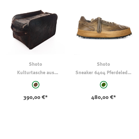
Shoto
Shoto
Kulturtasche aus
Sneaker 6404 Pferdeleder
Pferdeleder
Oliv
auswählen
auswählen
Farbe
Farbe
braun
dkl oliv-kaki
390,00 €*
480,00 €*