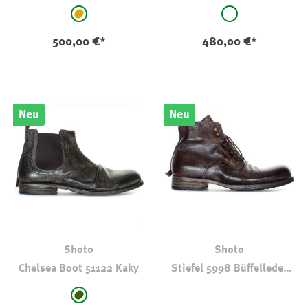
Braun
Bianco
auswählen
auswählen
Farbe
Farbe
hellbraun-camel
weiß
500,00 €*
480,00 €*
Neu
Neu
Shoto
Shoto
Chelsea Boot 51122 Kaky
Stiefel 5998 Büffelleder
Ruf
auswählen
Farbe
dkl oliv-kaki