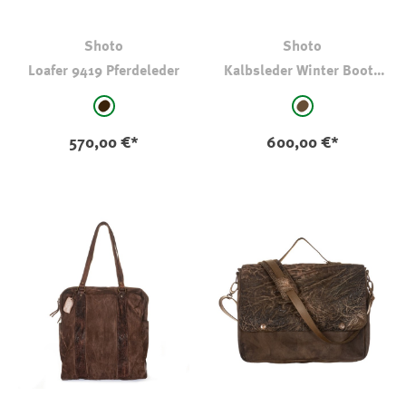
Shoto
Shoto
Loafer 9419 Pferdeleder
Kalbsleder Winter Boots
51762
auswählen
auswählen
Farbe
Farbe
schwarz-braun
braun
570,00 €*
600,00 €*