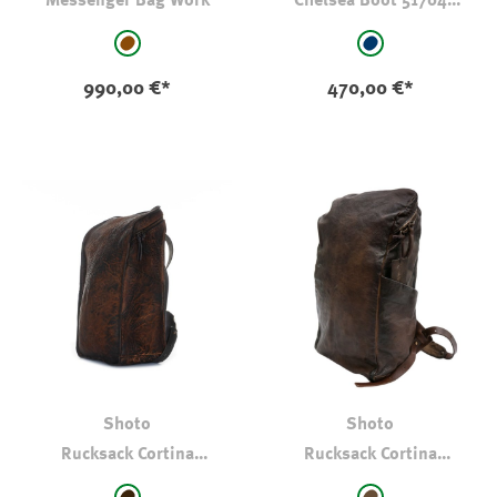
Messenger Bag Work
Chelsea Boot 51704
Lammleder
auswählen
auswählen
Farbe
Farbe
mittelbraun
marine
990,00 €*
470,00 €*
Shoto
Shoto
Rucksack Cortina
Rucksack Cortina
Pferdeleder
Kanguruleder