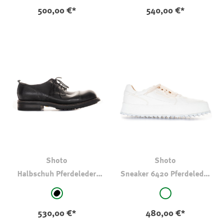
500,00 €*
540,00 €*
Shoto
Shoto
Halbschuh Pferdeleder
Sneaker 6420 Pferdeleder
2496 Schwarz
Fascia Bianco
auswählen
auswählen
Farbe
Farbe
schwarz
weiß
530,00 €*
480,00 €*