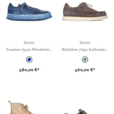
Shoto
Shoto
Sneaker 6420 Pferdeleder
Wallabee 7692 Kalbsleder
Blau
Taupe
auswählen
auswählen
Farbe
Farbe
Blau
taupe
480,00 €*
460,00 €*