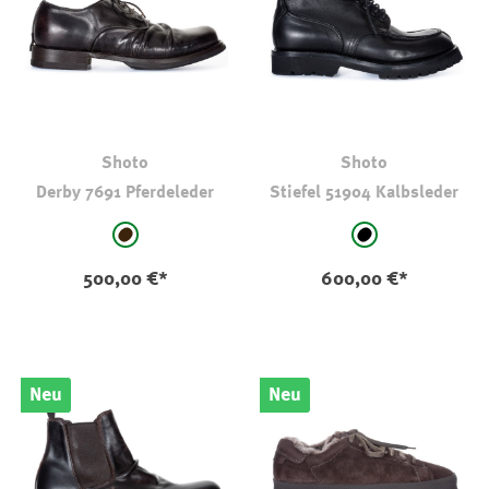
Shoto
Shoto
Derby 7691 Pferdeleder
Stiefel 51904 Kalbsleder
auswählen
auswählen
Farbe
Farbe
schwarz-braun
schwarz
500,00 €*
600,00 €*
Neu
Neu