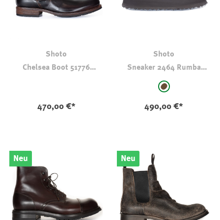
Shoto
Shoto
Chelsea Boot 51776
Sneaker 2464 Rumba
Kalbsleder
Congo
auswählen
Farbe
braun
470,00 €*
490,00 €*
Neu
Neu