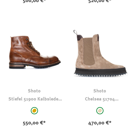
500,00 €*
520,00 €*
Shoto
Shoto
Stiefel 51900 Kalbsleder
Chelsea 51704
Tornado
Veloursleder Beige
auswählen
auswählen
Farbe
Farbe
hellbraun-camel
beige
550,00 €*
470,00 €*