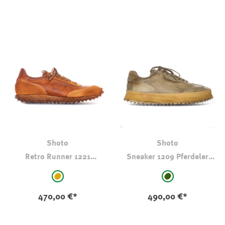
Shoto
Shoto
Retro Runner 1221
Sneaker 1209 Pferdeler
Marrone
Dip Dive Olive
auswählen
auswählen
Farbe
Farbe
hellbraun-camel
dkl oliv-kaki
470,00 €*
490,00 €*