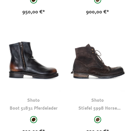
auswählen
auswählen
Farbe
Farbe
schwarz-braun
braun
950,00 €*
900,00 €*
Shoto
Shoto
Boot 51831 Pferdeleder
Stiefel 5998 Horse
Reverse
auswählen
auswählen
Farbe
Farbe
schwarz-braun
braun