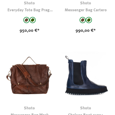
Shoto
Shoto
Everyday Tote Bag Praga
Messenger Bag Cartero
Veloursleder
auswählen
auswählen
Farbe
Farbe
braun
dkl oliv-kaki
braun
dkl oliv-kaki
950,00 €*
990,00 €*
Shoto
Shoto