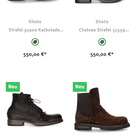
Shoto
Shoto
Stiefel 51900 Kalbsleder
Chelsea Stiefel 51539
T-Moro
Pferdeleder
auswählen
auswählen
Farbe
Farbe
braun
anthrazit
550,00 €*
550,00 €*
Neu
Neu