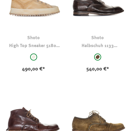
Shoto
Shoto
High Top Sneaker 51801
Halbschuh 1133
Kalbsleder Natur
Pferdeleder
auswählen
auswählen
Farbe
Farbe
natur
braun
490,00 €*
540,00 €*