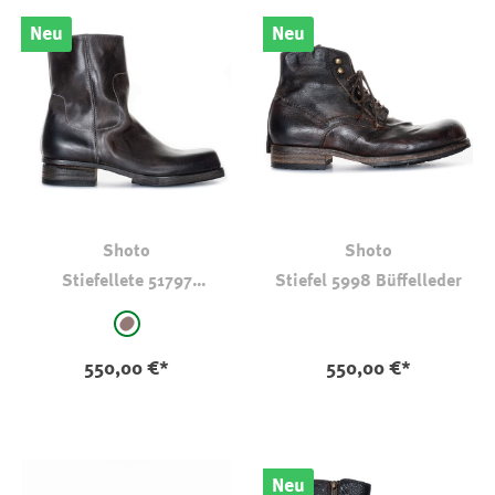
Neu
Neu
Shoto
Shoto
Stiefellete 51797
Stiefel 5998 Büffelleder
Pferdeleder
auswählen
Farbe
braungrau-dkl.taupe
550,00 €*
550,00 €*
Neu