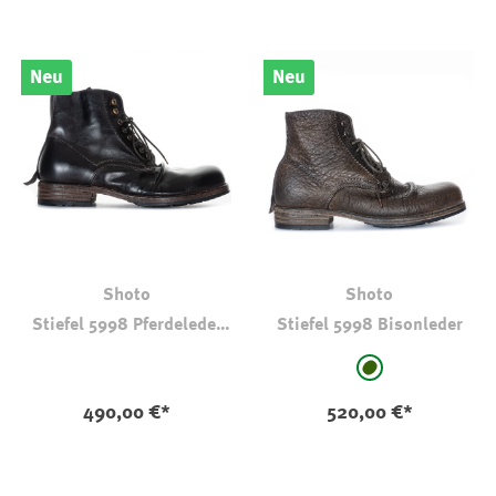
Neu
Neu
Shoto
Shoto
Stiefel 5998 Pferdeleder
Stiefel 5998 Bisonleder
TDM
auswählen
Farbe
dkl oliv-kaki
490,00 €*
520,00 €*