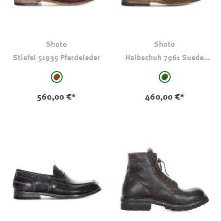
Shoto
Shoto
Stiefel 51935 Pferdeleder
Halbschuh 7961 Suede
Split
auswählen
auswählen
Farbe
Farbe
mittelbraun
hell oliv-kaki
560,00 €*
460,00 €*