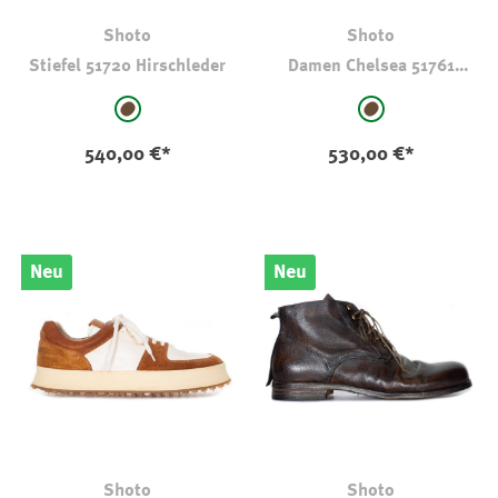
Shoto
Shoto
Stiefel 51720 Hirschleder
Damen Chelsea 51761
Velourleder
auswählen
auswählen
Farbe
Farbe
braun
braun
540,00 €*
530,00 €*
Neu
Neu
Shoto
Shoto