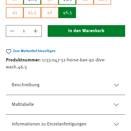
45
45,5
46
46,5
Produkt Anzahl: Gib den gewünschten Wert ein
In den Warenkorb
Zum Merkzettel hinzufügen
Produktnummer:
1133-047-51-horse-ban-92-dive-
wash.46.5
Beschreibung
Maßtabelle
Informationen zu Einzelanfertigungen