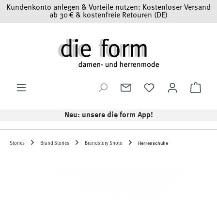
Kundenkonto anlegen & Vorteile nutzen: Kostenloser Versand
Zum Hauptinhalt springen
ab 30 € & kostenfreie Retouren (DE)
Ware
Neu: unsere die form App!
Stories
Brand Stories
Brandstory Shoto
Herrenschuhe
Bildergalerie überspringen