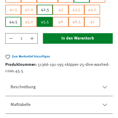
41,5
42,0
42,5
43
43,5
44,0
44,5
45,0
45,5
46
46,5
47
Produkt Anzahl: Gib den gewünschten Wert ein
In den Warenkorb
Zum Merkzettel hinzufügen
Produktnummer:
51366-191-195-skipper-25-dive-washed-
coas.45.5
Beschreibung
Maßtabelle