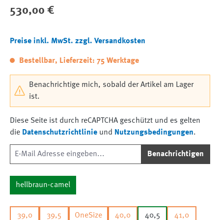
Regulärer Preis:
530,00 €
Preise inkl. MwSt. zzgl. Versandkosten
Bestellbar, Lieferzeit: 75 Werktage
Benachrichtige mich, sobald der Artikel am Lager
ist.
Diese Seite ist durch reCAPTCHA geschützt und es gelten
die
Datenschutzrichtlinie
und
Nutzungsbedingungen
.
Benachrichtigen
hellbraun-camel
39,0
39,5
OneSize
40,0
40,5
41,0