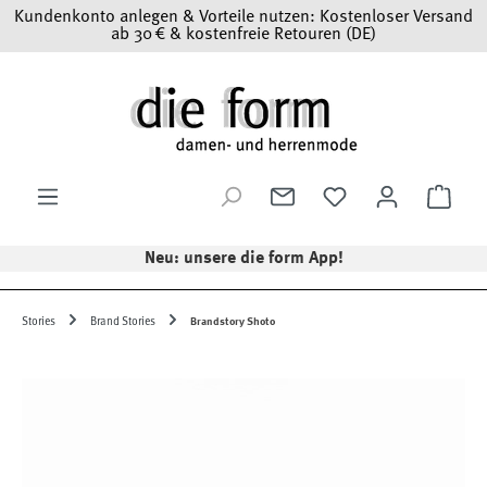
Kundenkonto anlegen & Vorteile nutzen: Kostenloser Versand
Zum Hauptinhalt springen
ab 30 € & kostenfreie Retouren (DE)
Ware
Neu: unsere die form App!
Stories
Brand Stories
Brandstory Shoto
Bildergalerie überspringen