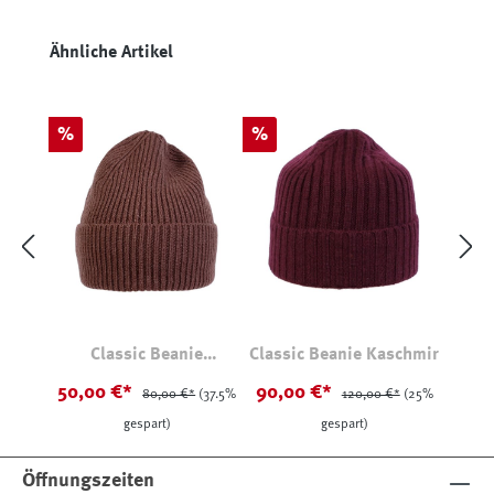
Produktgalerie überspringen
Ähnliche Artikel
Rabatt
Rabatt
%
%
Classic Beanie
Classic Beanie Kaschmir
Merinowolle
50,00 €*
90,00 €*
80,00 €*
(37.5%
120,00 €*
(25%
gespart)
gespart)
Öffnungszeiten