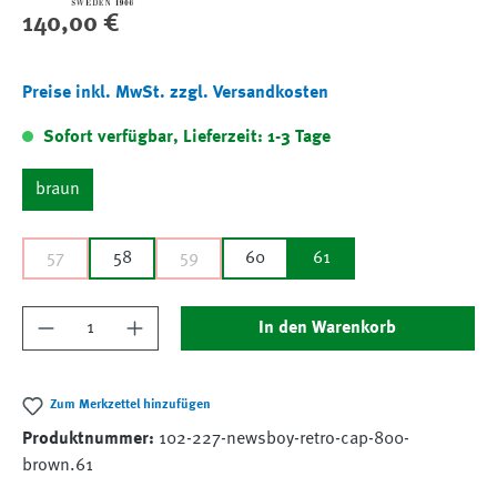
Regulärer Preis:
140,00 €
Preise inkl. MwSt. zzgl. Versandkosten
Sofort verfügbar, Lieferzeit: 1-3 Tage
braun
57
58
59
60
61
Produkt Anzahl: Gib den gewünschten Wert ein
In den Warenkorb
Zum Merkzettel hinzufügen
Produktnummer:
102-227-newsboy-retro-cap-800-
brown.61