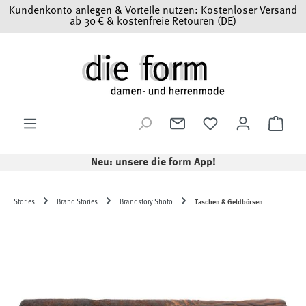
Kundenkonto anlegen & Vorteile nutzen: Kostenloser Versand
Zum Hauptinhalt springen
ab 30 € & kostenfreie Retouren (DE)
Ware
Neu: unsere die form App!
Stories
Brand Stories
Brandstory Shoto
Taschen & Geldbörsen
Bildergalerie überspringen