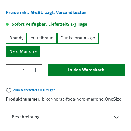
Preise inkl. MwSt. zzgl. Versandkosten
Sofort verfügbar, Lieferzeit: 1-3 Tage
Brandy
mittelbraun
Dunkelbraun - 92
Nero Marrone
Produkt Anzahl: Gib den gewünschten Wert ein
In den Warenkorb
Zum Merkzettel hinzufügen
Produktnummer:
biker-horse-foca-nero-marrone.OneSize
Beschreibung