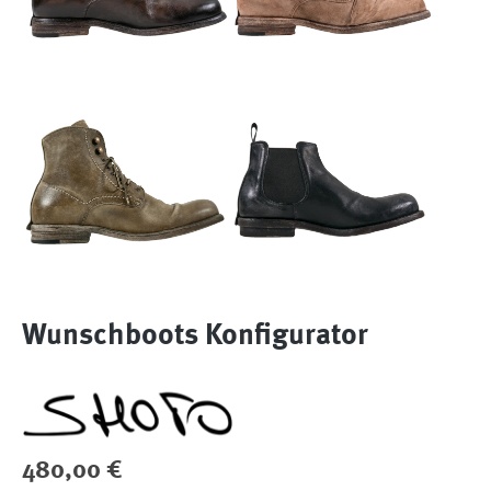
Wunschboots Konfigurator
Regulärer Preis:
480,00 €