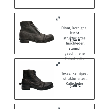
Dinar, kerniges,
leicht
strukturiertes
5,00 €
Hirschleder,
stumpf
geschliffene
Fleischseite
Texas, kerniges,
strukturiertes
Kalbsleder
5,00 €