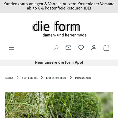
Kundenkonto anlegen & Vorteile nutzen: Kostenloser Versand
Zum Hauptinhalt springen
ab 30 € & kostenfreie Retouren (DE)
Ware
Neu: unsere die form App!
Stories
Brand Stories
Brandstory Shoto
Damenschuhe
Bildergalerie überspringen