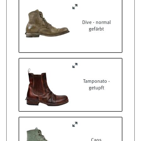
Dive - normal
gefärbt
Tamponato -
getupft
Caos