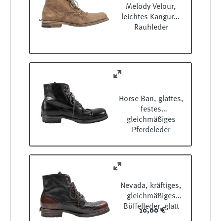
Melody Velour,
leichtes Kanguru-
Rauhleder
Horse Ban, glattes,
festes
gleichmäßiges
Pferdeleder
Nevada, kräftiges,
gleichmäßiges
Büffelleder, glatt
10,00 €