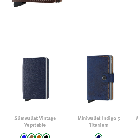
Slimwallet Vintage
Miniwallet Indigo 5
Vegetable
Titanium