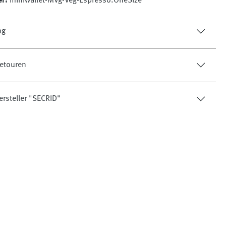
er:
miniwallet-MVg-Veg-Espresso.OneSize
ng
etouren
ersteller "SECRID"