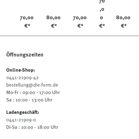
70
l
e
lle
e
,0
Vegeta
t
Vegeta
70,00
80,00
70,00
0
80,00
ble
Vi
ble
nt
€*
€*
€*
€*
€*
ag
e
Öffnungszeiten
Online-Shop:
0441-21909-42
bestellung@die-form.de
Mo-Fr : 09:00 - 17:00 Uhr
Sa : 10:00 - 13:00 Uhr
Ladengeschäft:
0441-21909-0
Di-Sa : 10:00 - 18:00 Uhr