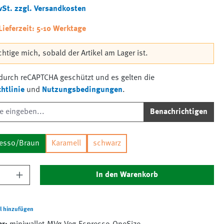
wSt. zzgl. Versandkosten
Lieferzeit: 5-10 Werktage
htige mich, sobald der Artikel am Lager ist.
t durch reCAPTCHA geschützt und es gelten die
htlinie
und
Nutzungsbedingungen
.
Benachrichtigen
resso/Braun
Karamell
schwarz
nzahl: Gib den gewünschten Wert ein oder 
In den Warenkorb
l hinzufügen