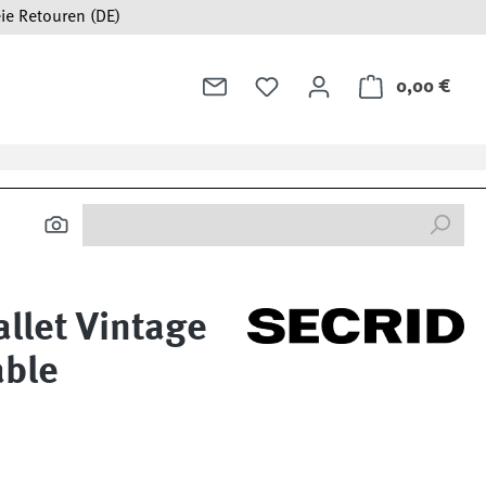
ie Retouren (DE)
0,00 €
Ware
llet Vintage
able
: