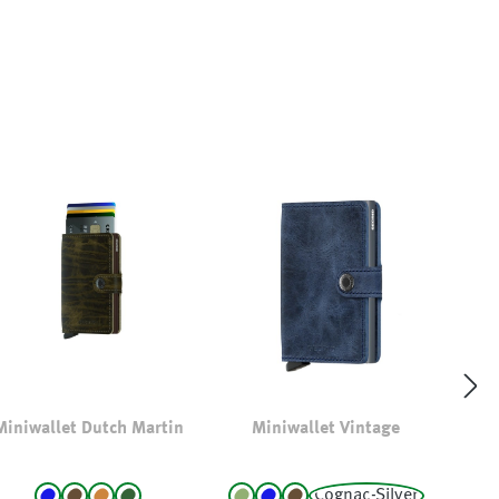
Miniwallet Dutch Martin
Miniwallet Vintage
Cognac-Silver