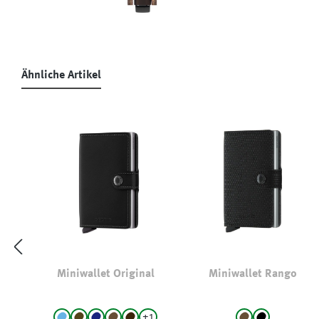
Ähnliche Artikel
Produktgalerie überspringen
Miniwallet Original
Miniwallet Rango
+
1