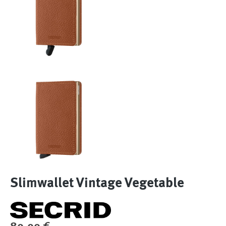
Slimwallet Vintage Vegetable
Regulärer Preis: