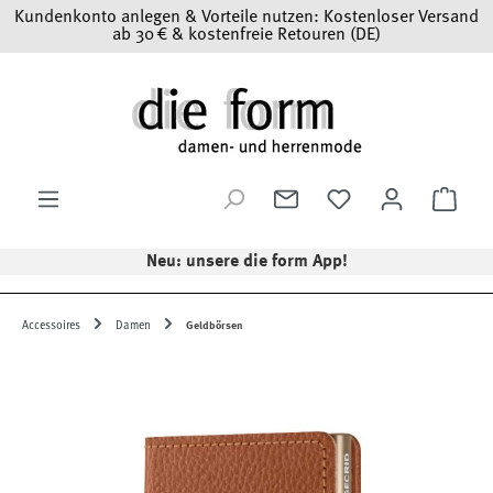
Kundenkonto anlegen & Vorteile nutzen: Kostenloser Versand
Zum Hauptinhalt springen
ab 30 € & kostenfreie Retouren (DE)
Ware
Neu: unsere die form App!
Accessoires
Damen
Geldbörsen
Bildergalerie überspringen