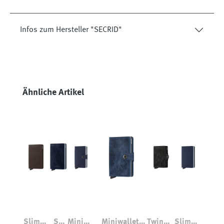
Infos zum Hersteller "SECRID"
Produktgalerie überspringen
Ähnliche Artikel
Slimwa
Sli
Miniwa
Miniwallet
Twinwa
Slimwa