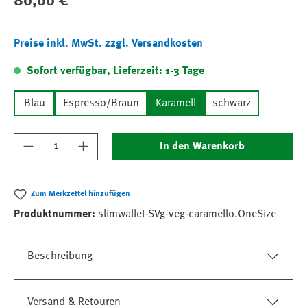
80,00 €
Preise inkl. MwSt. zzgl. Versandkosten
Sofort verfügbar, Lieferzeit: 1-3 Tage
Blau
Espresso/Braun
Karamell
schwarz
Produkt Anzahl: Gib den gewünschten Wert ein
In den Warenkorb
Zum Merkzettel hinzufügen
Produktnummer:
slimwallet-SVg-veg-caramello.OneSize
Beschreibung
Versand & Retouren