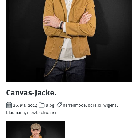
Canvas-Jacke.
26. Mai 2024
Blog
herrenmode, borelio, wigens,
blaumann, merzbschwanen